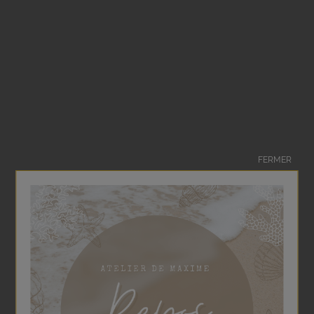
Cours de
Pâtisserie
Participez à 2 heures de cours avec le chef pâtissier sur
FERMER
plusieurs thèmes et techniques (techniques de base,
ganache, pâte à choux…)
Perfectionnez vos connaissances et apprenez les
différentes techniques et procédés pour devenir un
grand chef.
EN SAVOIR PLUS