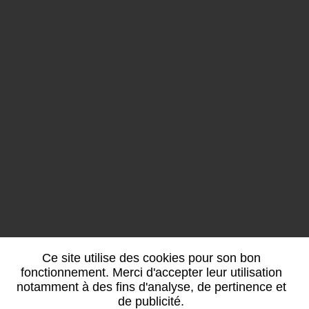
Atelier de Maxime Becker
9 Rue de Metz,
Créhange
Horaires
Du Mardi au Samedi
de 8h à 18h
Tél :
03 87 94 23 29
Ce site utilise des cookies pour son bon
fonctionnement. Merci d'accepter leur utilisation
CONTACTEZ-NOUS
notamment à des fins d'analyse, de pertinence et
de publicité.