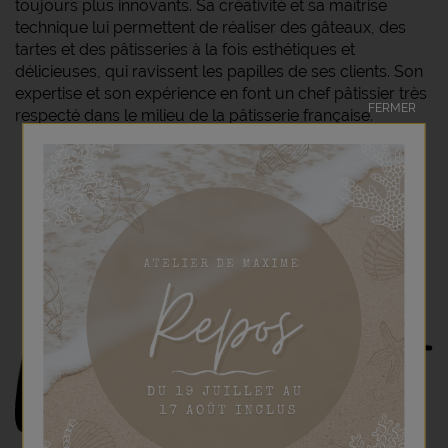
toujours plus innovants. Sa créativité et sa maîtrise
technique lui permettent de réaliser des gâteaux, des
tartes et des pâtisseries à la fois esthétiques et
délicieuses, qui ravissent les papilles de ses clients. Son
expertise et son expérience en font un chef pâtissier très
FERMER
respecté dans le milieu de la pâtisserie française.