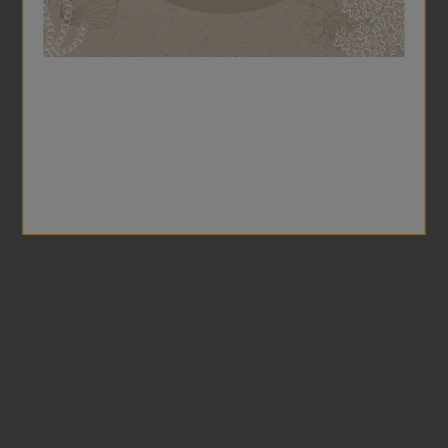
LA PÂTISSERIE BECKER EST
CLICK & COLLECT
NOTÉE 4.8 ÉTOILES
24h après votre commande
Avec 185 avis sur Google
LIVRAISON À DOMICILE
PAIEMENT SÉCURISÉ
Avec Colissimo
Par CB ou PayPal