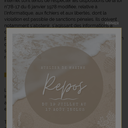
internet sont tenus de respecter les dispositions de la loi
n°78-17 du 6 janvier 1978 modifiée, relative à
l'informatique, aux fichiers et aux libertés, dont la
violation est passible de sanctions pénales. Ils doivent
FERMER
notamment s'abstenir, s'agissant des informations à
caractère personnel auxquelles ils accèdent ou
pourraient accéder, de toute collecte, de toute utilisation
détournée d'une manière générale, de tout acte
susceptible de porter atteinte à la vie privée ou à la
réputation des personnes.
3. PROPRIÉTÉ INTELLECTUELLE
La structure générale ainsi que les logiciels, textes,
images animées ou non, son savoir-faire et tous les
autres éléments composant le site sont la propriété
exclusive de l'Editeur.
Toute représentation ou reproduction, traduction,