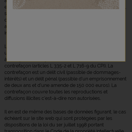
adaptation, transformation, totale ou partielle de ce site
et de ses contenus par quelle que personne que ce soit,
sans l'autorisation expresse de l'éditeur est interdite et
constituerait une contrefaçon sanctionnée par les
articles L. 335-2 et suivants du Code de la propriété
intellectuelle.
La personne qui reproduit sans autorisation de l'auteur
une oeuvre sur un serveur Internet pour mettre celle-ci
à la disposition du public commet un acte de
contrefaçon (articles L 335-2 et L 716-9 du CPI). La
contrefaçon est un délit civil (passible de dommages-
intérêts) et un délit pénal (passible d'un emprisonnement
de deux ans et d'une amende de 150 000 euros). La
contrefaçon couvre toutes les reproductions et
diffusions illicites c'est-à-dire non autorisées.
Il en est de même des bases de données figurant, le cas
échéant sur le site web qui sont protégées par les
dispositions de la loi du 1er juillet 1998 portant
transposition dans le Code de la propriété intellectuelle