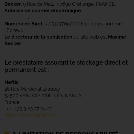
Becker,
9 Rue de Metz, 57690 Créhange, FRANCE.
Adresse de courrier électronique
:
utiliser le formulaire
de contact
.
Numéro de Siret
: 90512370900016 ci-après nommé
l'Editeur.
Le directeur de la publication
du site web est
Maxime
Becker
.
Le prestataire assurant le stockage direct et
permanent est :
Neftis
28 Rue Maréchal Lyautey
54500 VANDOEUVRE-LÈS-NANCY
France
Tél. : +33 3 83 27 29 00
https://www.neftis.com