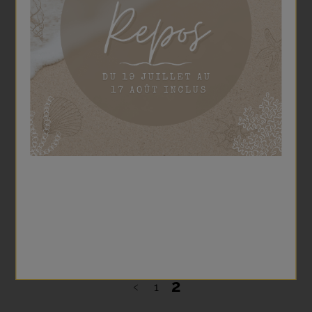
Noix de coco
3,00 €
‹
2
1