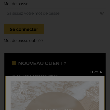
Mot de passe
Se connecter
Mot de passe oublié
NOUVEAU
CLIENT ?
FERMER
Avec votre adresse email,
créez votre compte en quelques instants
JE CRÉE MON COMPTE