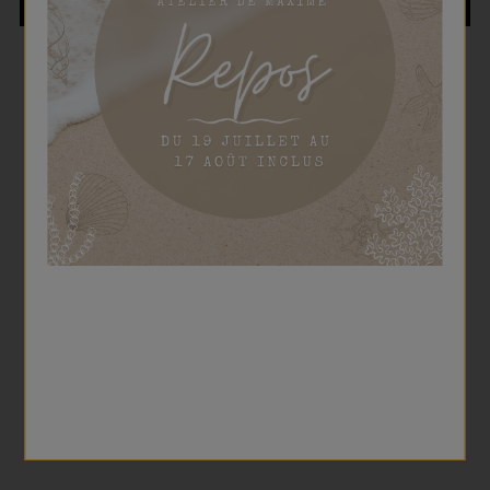
LA PÂTISSERIE BECKER EST
CLICK & COLLECT
NOTÉE 4.8 ÉTOILES
24h après votre commande
Avec 185 avis sur Google
LIVRAISON À DOMICILE
PAIEMENT SÉCURISÉ
Avec Colissimo
Par CB ou PayPal